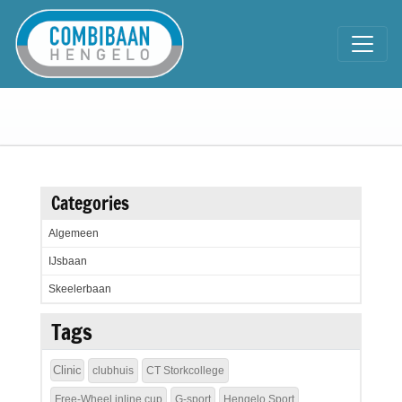
Categories
Algemeen
IJsbaan
Skeelerbaan
Tags
Clinic
clubhuis
CT Storkcollege
Free-Wheel inline cup
G-sport
Hengelo Sport