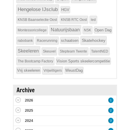
Hengelose IJsclub
HGV
KNSB Baanselectie Oost
KNSB RTC Oost
led
Natuurijsbaan
Open Dag
Montessoricollege
NSK
Skatehockey
schaatsen
rabobank
Racerunning
Skeeleren
Skeuvel
Stepteam Twente
TalentNED
Vision Sports skeelercompetitie
The Bootcamp Factory
Vrij skeeleren
WeustDag
Vrijwilligers
Archive
2026
1
2025
2
2024
3