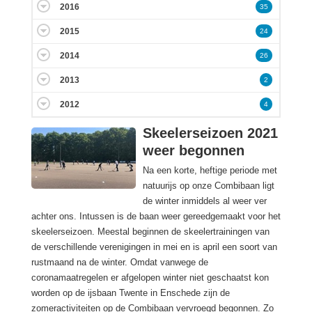
2016
35
2015
24
2014
26
2013
2
2012
4
Skeelerseizoen 2021
weer begonnen
Na een korte, heftige periode met
natuurijs op onze Combibaan ligt
de winter inmiddels al weer ver
achter ons. Intussen is de baan weer gereedgemaakt voor het
skeelerseizoen. Meestal beginnen de skeelertrainingen van
de verschillende verenigingen in mei en is april een soort van
rustmaand na de winter. Omdat vanwege de
coronamaatregelen er afgelopen winter niet geschaatst kon
worden op de ijsbaan Twente in Enschede zijn de
zomeractiviteiten op de Combibaan vervroegd begonnen. Zo