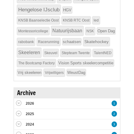
Hengelose IJsclub
HGV
KNSB Baanselectie Oost
KNSB RTC Oost
led
Natuurijsbaan
Open Dag
Montessoricollege
NSK
Skatehockey
schaatsen
rabobank
Racerunning
Skeeleren
Skeuvel
Stepteam Twente
TalentNED
Vision Sports skeelercompetitie
The Bootcamp Factory
Vrij skeeleren
WeustDag
Vrijwilligers
Archive
2026
1
2025
2
2024
3