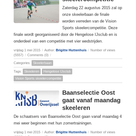
Zaterdag 22 augustus 2015 zal op
onze skeelerbaan de finale
worden verreden van de Vision
Sports skeelercompetitie. Deze
finale wordt georganiseerd door de Hengelose IJsclub en is
onderdeel van een competitie met vier wedstrijden.
vrijdag 1 mei 2015
/
Author:
Brigitte Huttenhuis
/
Number of views
(5557)
/
Comments (0)
/
Categories:
Skeelerbaan
Tags:
Skeeleren
Hengelose IJsclub
Vision Sports skeelercompetitie
Baanselectie Oost
gaat vanaf maandag
skeeleren
De schaatsers van Baanselectie Oost gaan vanaf maandag 4
mei weer beginnen met hun zomertrainingen.
vrijdag 1 mei 2015
/
Author:
Brigitte Huttenhuis
/
Number of views