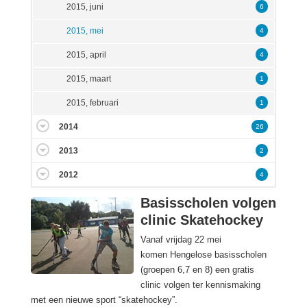
2015, juni
6
2015, mei
4
2015, april
4
2015, maart
1
2015, februari
1
2014
26
2013
2
2012
4
Basisscholen volgen
clinic Skatehockey
Vanaf vrijdag 22 mei
komen
Hengelose basisscholen
(groepen 6,7 en 8)
een gratis
clinic volgen ter kennismaking
met een nieuwe sport “skatehockey”.