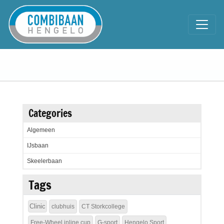
Categories
Algemeen
IJsbaan
Skeelerbaan
Tags
Clinic
clubhuis
CT Storkcollege
Free-Wheel inline cup
G-sport
Hengelo Sport