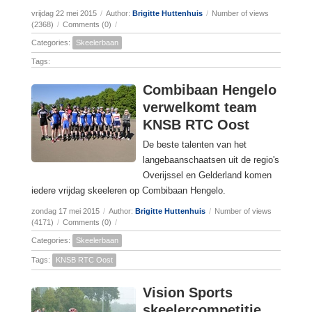
vrijdag 22 mei 2015
/
Author:
Brigitte Huttenhuis
/
Number of views
(2368)
/
Comments (0)
/
Categories:
Skeelerbaan
Tags:
Combibaan Hengelo
verwelkomt team
KNSB RTC Oost
De beste talenten van het
langebaanschaatsen uit de regio's
Overijssel en Gelderland komen
iedere vrijdag skeeleren op Combibaan Hengelo.
zondag 17 mei 2015
/
Author:
Brigitte Huttenhuis
/
Number of views
(4171)
/
Comments (0)
/
Categories:
Skeelerbaan
Tags:
KNSB RTC Oost
Vision Sports
skeelercompetitie