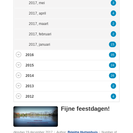
2017, mei
3
2017, april
4
2017, maart
2
2017, februari
2
2017, januari
15
2016
35
2015
24
2014
26
2013
2
2012
4
Fijne feestdagen!
dinsdag 19 december 2017
/
Author:
Brigitte Huttenhuis
/
Number of