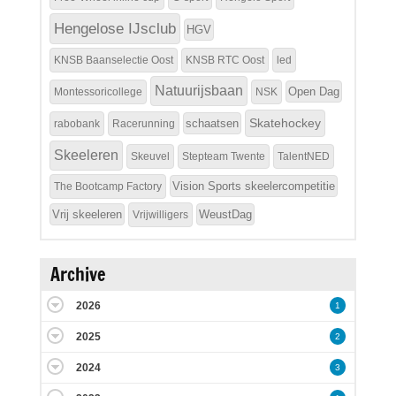
Hengelose IJsclub
HGV
KNSB Baanselectie Oost
KNSB RTC Oost
led
Natuurijsbaan
Open Dag
Montessoricollege
NSK
Skatehockey
schaatsen
rabobank
Racerunning
Skeeleren
Skeuvel
Stepteam Twente
TalentNED
Vision Sports skeelercompetitie
The Bootcamp Factory
Vrij skeeleren
WeustDag
Vrijwilligers
Archive
2026
1
2025
2
2024
3