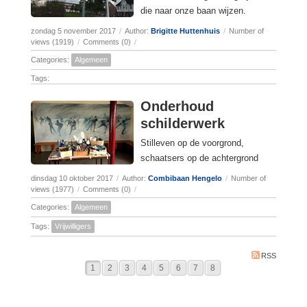
die naar onze baan wijzen.
zondag 5 november 2017
/
Author:
Brigitte Huttenhuis
/
Number of
views (1919)
/
Comments (0)
/
Categories:
Algemeen
Tags:
Onderhoud
schilderwerk
Stilleven op de voorgrond,
schaatsers op de achtergrond
dinsdag 10 oktober 2017
/
Author:
Combibaan Hengelo
/
Number of
views (1977)
/
Comments (0)
/
Categories:
Algemeen
Tags:
Vrijwilligers
RSS
1
2
3
4
5
6
7
8