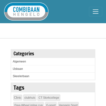
Categories
Algemeen
IJsbaan
Skeelerbaan
Tags
Clinic
clubhuis
CT Storkcollege
Free-Wheel inline cup
G-sport
Hengelo Sport