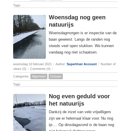
Tags:
Woensdag nog geen
natuurijs
Woensdagmorgen is er inspectie van de
baan geweest. Langs de randen nog
steeds veel open stukken. We kunnen
vandaag nog niet schaatsen.
woensdag 10 februari 2021
/
Author:
SuperUser Account
/
Number of
views (0)
/
Comments (0)
/
Categories:
Algemeen
IJsbaan
Tags:
Nog even geduld voor
het natuurijs
Dankzij de inzet van vele vrijwilligers
zijn we er helemaal klaar voor. Nu nog
ijs.... Op dinsdagavond is de baan nog