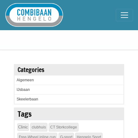
Categories
Algemeen
IJsbaan
Skeelerbaan
Tags
Clinic
clubhuis
CT Storkcollege
Free-Wheel inline cup
G-sport
Hengelo Sport