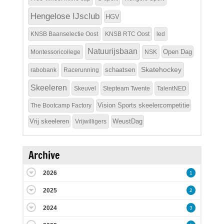
Hengelose IJsclub
HGV
KNSB Baanselectie Oost
KNSB RTC Oost
led
Natuurijsbaan
Open Dag
Montessoricollege
NSK
Skatehockey
schaatsen
rabobank
Racerunning
Skeeleren
Skeuvel
Stepteam Twente
TalentNED
Vision Sports skeelercompetitie
The Bootcamp Factory
Vrij skeeleren
WeustDag
Vrijwilligers
Archive
2026
1
2025
2
2024
3