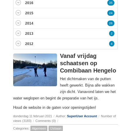
2016
35
2015
24
2014
26
2013
2
2012
4
Vanaf vrijdag
schaatsen op
Combibaan Hengelo
Het dichtmaken van de putten
heeft gewerkt. Bijna alle wakken
zijn dicht. Vanavond laten we het
water weglopen en begint de preparatie van het ijs.
Houd de website in de gaten voor openingstijden!
donderdag 11 februari 2021
/
Author:
SuperUser Account
/
Number of
views (3183)
/
Comments (0)
/
Categories:
Algemeen
IJsbaan