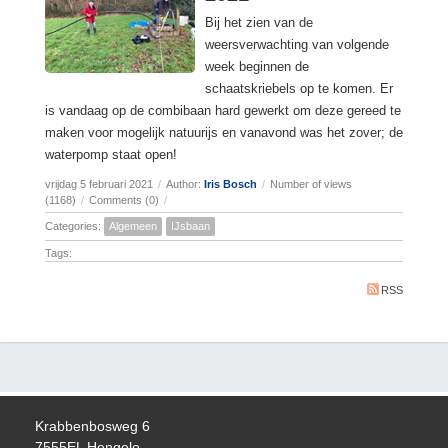
Bij het zien van de
weersverwachting van volgende
week beginnen de
schaatskriebels op te komen. Er
is vandaag op de combibaan hard gewerkt om deze gereed te
maken voor mogelijk natuurijs en vanavond was het zover; de
waterpomp staat open!
vrijdag 5 februari 2021
/
Author:
Iris Bosch
/
Number of views
(1168)
/
Comments (0)
/
Categories:
Algemeen
IJsbaan
Tags:
RSS
Krabbenbosweg 6
7555EL Hengelo