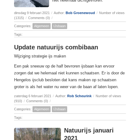
niet helemaal dichtgevroren.
dinsdag 9 februari 2021
/
Author:
Bob Groenewoud
/
Number of views
(1315)
/
Comments (0)
/
Categories:
Algemeen
IJsbaan
Tags:
Update natuurijs combibaan
Wijziging strategie ijs maken
Een pak sneeuw op de half bevroren ijsbaan kan ervoor
zorgen dat we helemaal niet kunnen schaatsen. Er is door de
Hengelos ijsclub besloten dat kans maken op schaatsen
groter is als het water nu weer van de baan af laten lopen.
zaterdag 6 februari 2021
/
Author:
Rob Scheurink
/
Number of views
(910)
/
Comments (0)
/
Categories:
Algemeen
IJsbaan
Tags:
Natuurijs januari
2021