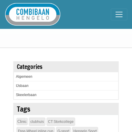
Categories
Algemeen
IJsbaan
Skeelerbaan
Tags
Clinic
clubhuis
CT Storkcollege
Free-Wheel inline cup
G-sport
Hengelo Sport