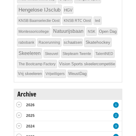
Hengelose IJsclub
HGV
KNSB Baanselectie Oost
KNSB RTC Oost
led
Natuurijsbaan
Open Dag
Montessoricollege
NSK
Skatehockey
schaatsen
rabobank
Racerunning
Skeeleren
Skeuvel
Stepteam Twente
TalentNED
Vision Sports skeelercompetitie
The Bootcamp Factory
Vrij skeeleren
WeustDag
Vrijwilligers
Archive
2026
1
2025
2
2024
3