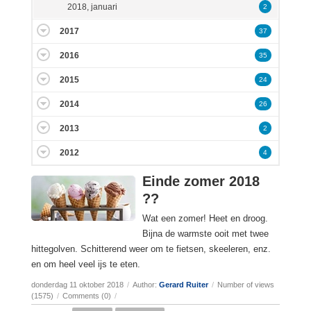
2018, januari
2
2017
37
2016
35
2015
24
2014
26
2013
2
2012
4
Einde zomer 2018
??
Wat een zomer! Heet en droog.
Bijna de warmste ooit met twee
hittegolven.
Schitterend weer om te fietsen, skeeleren, enz.
en om heel veel ijs te eten.
donderdag 11 oktober 2018
/
Author:
Gerard Ruiter
/
Number of views
(1575)
/
Comments (0)
/