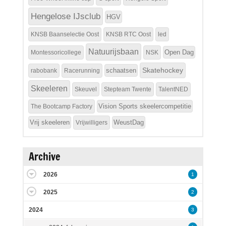
Hengelose IJsclub
HGV
KNSB Baanselectie Oost
KNSB RTC Oost
led
Natuurijsbaan
Open Dag
Montessoricollege
NSK
Skatehockey
schaatsen
rabobank
Racerunning
Skeeleren
Skeuvel
Stepteam Twente
TalentNED
Vision Sports skeelercompetitie
The Bootcamp Factory
Vrij skeeleren
WeustDag
Vrijwilligers
Archive
2026
1
2025
2
2024
3