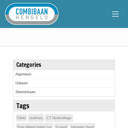
Categories
Algemeen
IJsbaan
Skeelerbaan
Tags
Clinic
clubhuis
CT Storkcollege
Free-Wheel inline cup
G-sport
Hengelo Sport