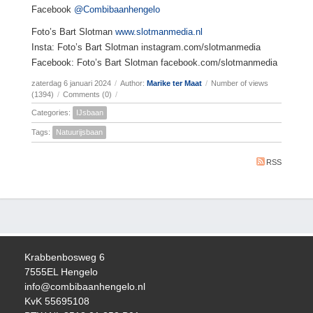
Facebook
@Combibaanhengelo
Foto’s Bart Slotman
www.slotmanmedia.nl
Insta: Foto’s Bart Slotman instagram.com/slotmanmedia
Facebook: Foto’s Bart Slotman facebook.com/slotmanmedia
zaterdag 6 januari 2024
/
Author:
Marike ter Maat
/
Number of views
(1394)
/
Comments (0)
/
Categories:
IJsbaan
Tags:
Natuurijsbaan
RSS
Krabbenbosweg 6
7555EL Hengelo
info@combibaanhengelo.nl
KvK 55695108