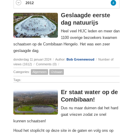
2012
4
Geslaagde eerste
dag natuurijs
Heel veel HIJC leden en meer dan
1100 overige bezoekers kwamen
schaatsen op de Combibaan Hengelo. Het was een zeer
geslaagde dag.
donderdag 11 januari 2024
/
Author:
Bob Groenewoud
/
Number of
views (1612)
/
Comments (0)
/
Categories:
Algemeen
IJsbaan
Tags:
Er staat water op de
Combibaan!
Dus nu maar duimen dat het hard
gaat vriezen zodat ze snel
kunnen schaatsen!
Houd het stoplicht op deze site in de gaten en volg ons op