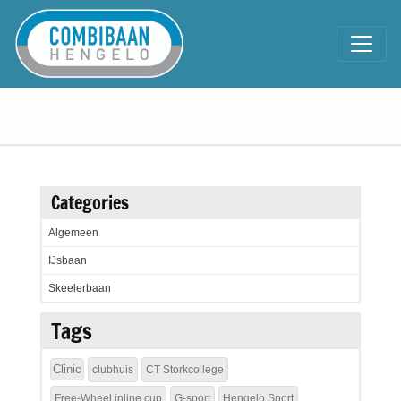
Categories
Algemeen
IJsbaan
Skeelerbaan
Tags
Clinic
clubhuis
CT Storkcollege
Free-Wheel inline cup
G-sport
Hengelo Sport