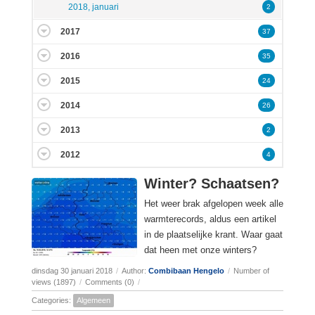
2018, januari
2
2017
37
2016
35
2015
24
2014
26
2013
2
2012
4
Winter? Schaatsen?
Het weer brak afgelopen week alle
warmterecords, aldus een artikel
in de plaatselijke krant. Waar gaat
dat heen met onze winters?
dinsdag 30 januari 2018
/
Author:
Combibaan Hengelo
/
Number of
views (1897)
/
Comments (0)
/
Categories:
Algemeen