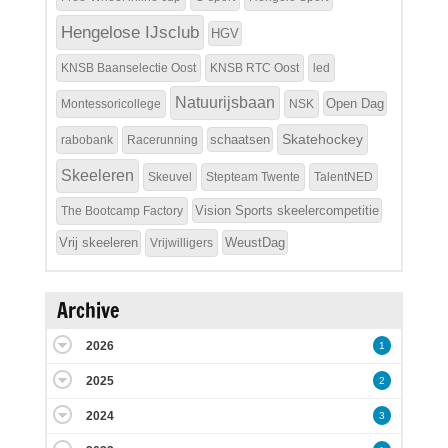
Hengelose IJsclub
HGV
KNSB Baanselectie Oost
KNSB RTC Oost
led
Natuurijsbaan
Open Dag
Montessoricollege
NSK
Skatehockey
schaatsen
rabobank
Racerunning
Skeeleren
Skeuvel
Stepteam Twente
TalentNED
Vision Sports skeelercompetitie
The Bootcamp Factory
Vrij skeeleren
WeustDag
Vrijwilligers
Archive
2026
1
2025
2
2024
3