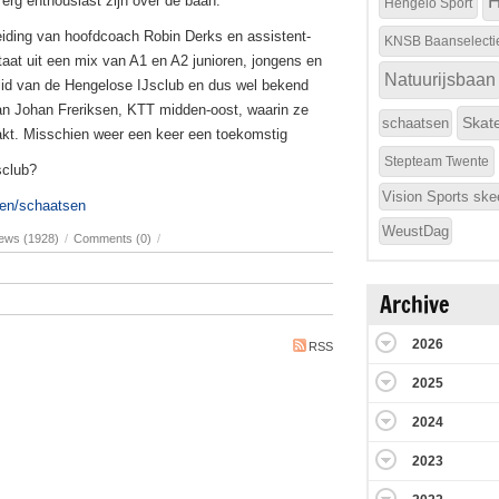
H
erg enthousiast zijn over de baan.
Hengelo Sport
leiding van hoofdcoach Robin Derks en assistent-
KNSB Baanselecti
aat uit een mix van A1 en A2 junioren, jongens en
Natuurijsbaan
lid van de Hengelose IJsclub en dus wel bekend
an Johan Freriksen, KTT midden-oost, waarin ze
Skat
schaatsen
akt. Misschien weer een keer een toekomstig
Stepteam Twente
sclub?
Vision Sports ske
ten/schaatsen
WeustDag
ews (1928)
/
Comments (0)
/
Archive
2026
RSS
2025
2024
2023