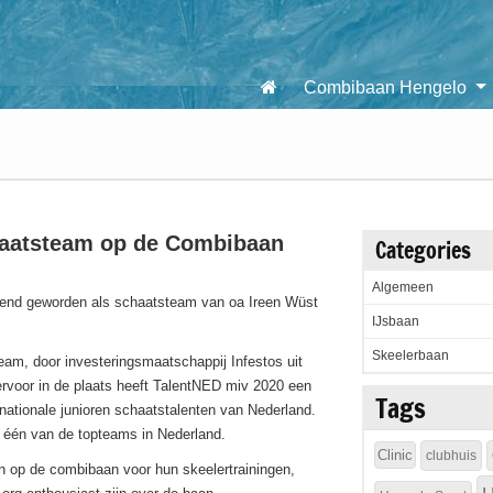
Combibaan Hengelo
aatsteam op de Combibaan
Categories
Algemeen
kend geworden als schaatsteam van oa Ireen Wüst
IJsbaan
Skeelerbaan
eam, door investeringsmaatschappij Infestos uit
ervoor in de plaats heeft TalentNED miv 2020 een
Tags
ationale junioren schaatstalenten van Nederland.
r één van de topteams in Nederland.
Clinic
clubhuis
en op de combibaan voor hun skeelertrainingen,