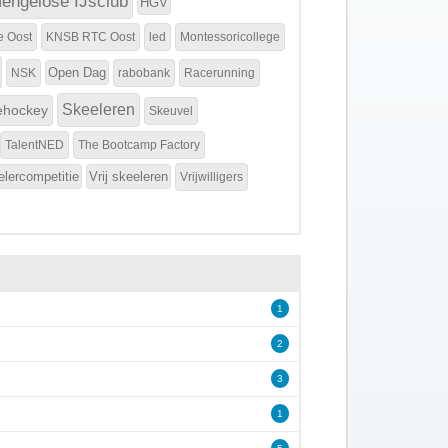
engelose IJsclub
HGV
e Oost
KNSB RTC Oost
led
Montessoricollege
Open Dag
NSK
rabobank
Racerunning
Skeeleren
ehockey
Skeuvel
TalentNED
The Bootcamp Factory
elercompetitie
Vrij skeeleren
Vrijwilligers
1
2
3
1