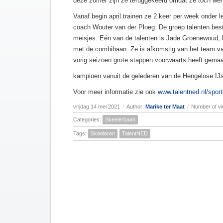
deze zomer zijn ze teruggekeerd omdat ze toch wel 
Vanaf begin april trainen ze 2 keer per week onder 
coach Wouter van der Ploeg. De groep talenten best
meisjes. Eén van de talenten is Jade Groenewoud, 
met de combibaan. Ze is afkomstig van het team v
vorig seizoen grote stappen voorwaarts heeft gema
kampioen vanuit de gelederen van de Hengelose IJ
Voor meer informatie zie ook
www.talentned.nl/spor
vrijdag 14 mei 2021
/
Author:
Marike ter Maat
/
Number of vi
Categories:
Skeelerbaan
Tags:
Skeeleren
TalentNED