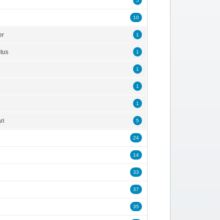
5
10
er
1
tus
1
1
1
1
ri
5
24
14
33
37
35