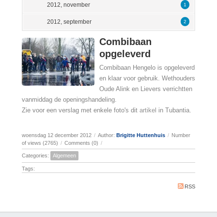
2012, november
1
2012, september
2
Combibaan
opgeleverd
Combibaan Hengelo is opgeleverd
en klaar voor gebruik. Wethouders
Oude Alink en Lievers verrichtten
vanmiddag de openingshandeling.
Zie voor een verslag met enkele foto's dit
artikel
in Tubantia.
woensdag 12 december 2012
/
Author:
Brigitte Huttenhuis
/
Number
of views (2765)
/
Comments (0)
/
Categories:
Algemeen
Tags:
RSS