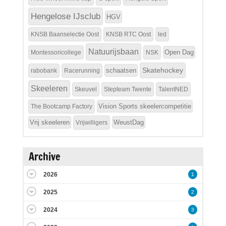
Hengelose IJsclub
HGV
KNSB Baanselectie Oost
KNSB RTC Oost
led
Natuurijsbaan
Open Dag
Montessoricollege
NSK
Skatehockey
schaatsen
rabobank
Racerunning
Skeeleren
Skeuvel
Stepteam Twente
TalentNED
Vision Sports skeelercompetitie
The Bootcamp Factory
Vrij skeeleren
WeustDag
Vrijwilligers
Archive
2026
1
2025
2
2024
3