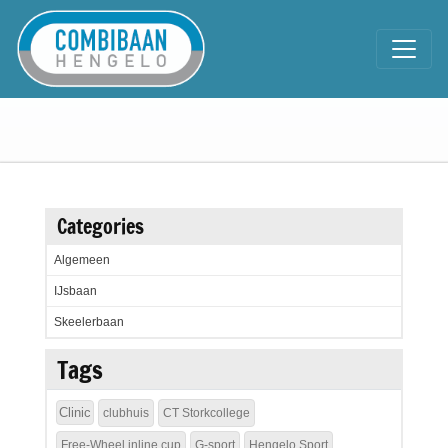
Categories
Algemeen
IJsbaan
Skeelerbaan
Tags
Clinic
clubhuis
CT Storkcollege
Free-Wheel inline cup
G-sport
Hengelo Sport