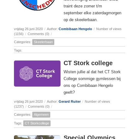
traint deze zomer t/m
september elke zaterdagmorgen
op de skeelerbaan.
vrijdag 26 juni 2020
/
Author:
Combibaan Hengelo
/
Number of views
(1156)
/
Comments (0)
/
Categories:
Skeelerbaan
Tags:
CT Stork college
Wisten jullie al dat het CT Stork
College sommige gymlessen bij
ons op Combibaan Hengelo
geeft?
vrijdag 26 juni 2020
/
Author:
Gerard Ruiter
/
Number of views
(1237)
/
Comments (0)
/
Categories:
Algemeen
Tags:
CT Storkcollege
Special Olympics