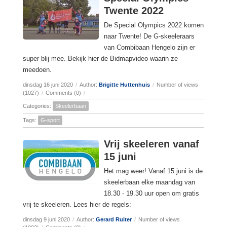
Twente 2022
De Special Olympics 2022 komen
naar Twente! De G-skeeleraars
van Combibaan Hengelo zijn er
super blij mee. Bekijk hier de Bidmapvideo waarin ze
meedoen.
dinsdag 16 juni 2020
/
Author:
Brigitte Huttenhuis
/
Number of views
(1027)
/
Comments (0)
/
Categories:
Skeelerbaan
Tags:
G-sport
Vrij skeeleren vanaf
15 juni
Het mag weer! Vanaf 15 juni is de
skeelerbaan elke maandag van
18.30 - 19.30 uur open om gratis
vrij te skeeleren. Lees hier de regels:
dinsdag 9 juni 2020
/
Author:
Gerard Ruiter
/
Number of views