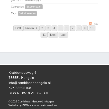
(1002)
/
Comments (0)
/
Categories:
Skeelerbaan
Tags:
Vrij skeeleren
RSS
First
Previous
2
3
4
5
6
7
8
9
10
11
Next
Last
Krabbenbosweg 6
7555EL Hengelo
info@combibaanhengelo.nl
KvK 55695108
BTW NL 8518.21.352.B01
© 2026 Combibaan Hengelo
|
Inloggen
Website by BitWise - smart web solutions