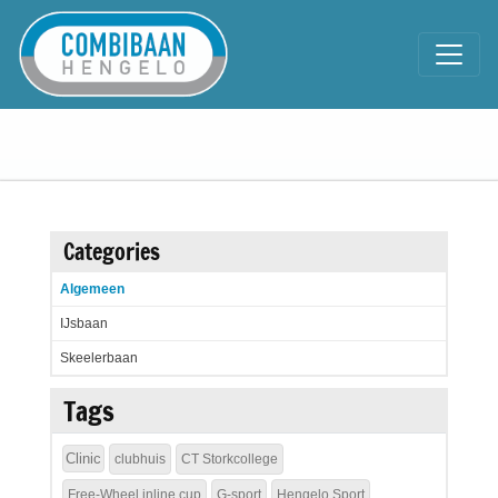
Categories
Algemeen
IJsbaan
Skeelerbaan
Tags
Clinic
clubhuis
CT Storkcollege
Free-Wheel inline cup
G-sport
Hengelo Sport