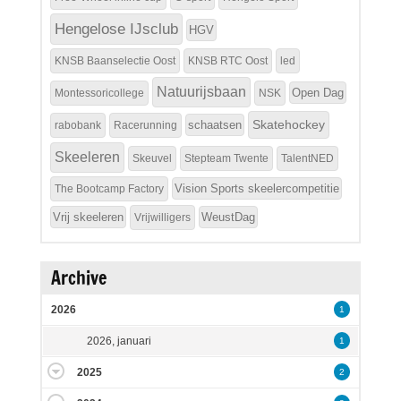
Hengelose IJsclub
HGV
KNSB Baanselectie Oost
KNSB RTC Oost
led
Natuurijsbaan
Open Dag
Montessoricollege
NSK
Skatehockey
schaatsen
rabobank
Racerunning
Skeeleren
Skeuvel
Stepteam Twente
TalentNED
Vision Sports skeelercompetitie
The Bootcamp Factory
Vrij skeeleren
WeustDag
Vrijwilligers
Archive
2026
1
2026, januari
1
2025
2