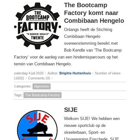
The Bootcamp
Factory komt naar
Combibaan Hengelo
Onlangs heeft de Stichting
Combibaan Hengelo
overeenstemming bereikt met
Bob Kendle van ‘The Bootcamp
Factory’ voor de aanleg van een hindernisparcours op het
terrein van Combibaan Hengelo.
zaterdag 4 juli 2020
/
Author:
Brigitte Huttenhuis
/
Number of views
(1602)
/
Comments (0)
/
Categories:
Algemeen
Tags:
The Bootcamp Factory
SIJE
Welkom SIJE! We hebben een
nieuwe sportclub op de
skeelerbaan, Sport- en
IJsvereniging Enschede. SIJE