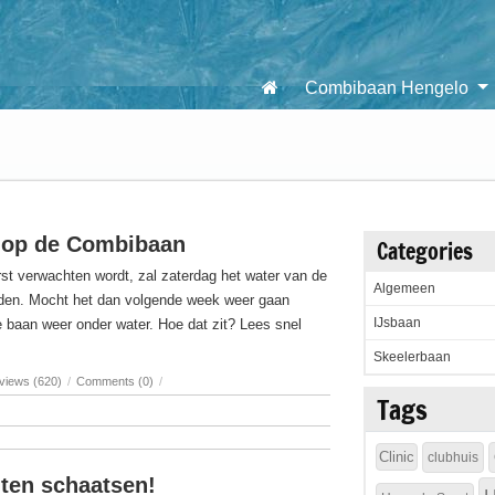
Combibaan Hengelo
 op de Combibaan
Categories
t verwachten wordt, zal zaterdag het water van de
Algemeen
en. Mocht het dan volgende week weer gaan
IJsbaan
e baan weer onder water. Hoe dat zit? Lees snel
Skeelerbaan
views (620)
/
Comments (0)
/
Tags
Clinic
clubhuis
ten schaatsen!