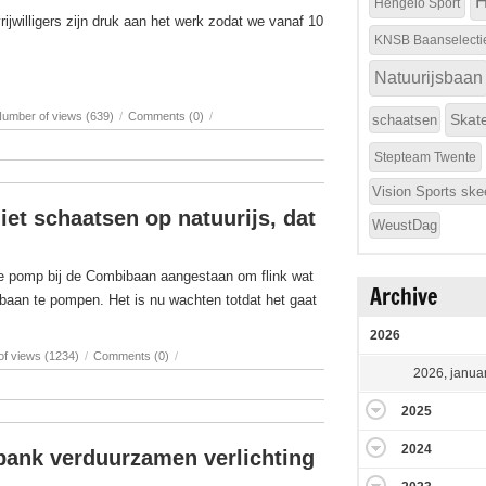
H
Hengelo Sport
rijwilligers zijn druk aan het werk zodat we vanaf 10
KNSB Baanselecti
Natuurijsbaan
umber of views (639)
/
Comments (0)
/
Skat
schaatsen
Stepteam Twente
Vision Sports ske
iet schaatsen op natuurijs, dat
WeustDag
de pomp bij de Combibaan aangestaan om flink wat
Archive
ibaan te pompen. Het is nu wachten totdat het gaat
2026
f views (1234)
/
Comments (0)
/
2026, januar
2025
2024
bank verduurzamen verlichting