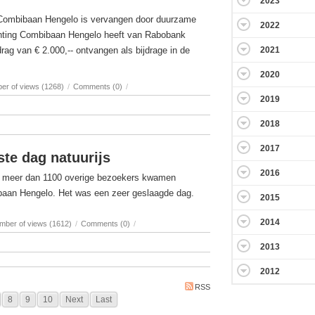
2023
e Combibaan Hengelo is vervangen door duurzame
2022
ichting Combibaan Hengelo heeft van Rabobank
ag van € 2.000,-- ontvangen als bijdrage in de
2021
2020
er of views (1268)
/
Comments (0)
/
2019
2018
2017
te dag natuurijs
2016
n meer dan 1100 overige bezoekers kwamen
aan Hengelo. Het was een zeer geslaagde dag.
2015
2014
mber of views (1612)
/
Comments (0)
/
2013
2012
RSS
8
9
10
Next
Last