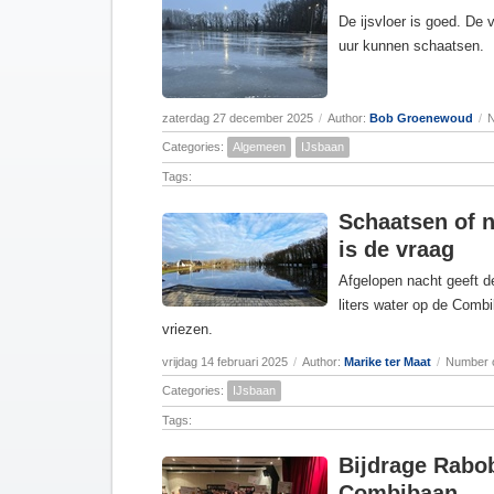
De ijsvloer is goed. De v
uur kunnen schaatsen.
zaterdag 27 december 2025
/
Author:
Bob Groenewoud
/
N
Categories:
Algemeen
IJsbaan
Tags:
Schaatsen of n
is de vraag
Afgelopen nacht geeft 
liters water op de Comb
vriezen.
vrijdag 14 februari 2025
/
Author:
Marike ter Maat
/
Number o
Categories:
IJsbaan
Tags:
Bijdrage Rabo
Combibaan