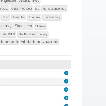
engelose IJsclub
HGV
e Oost
KNSB RTC Oost
led
Montessoricollege
Open Dag
NSK
rabobank
Racerunning
Skeeleren
ehockey
Skeuvel
TalentNED
The Bootcamp Factory
elercompetitie
Vrij skeeleren
Vrijwilligers
1
i
1
2
3