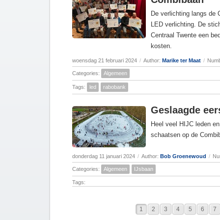
De verlichting langs d
LED verlichting. De st
Centraal Twente een bedr
kosten.
woensdag 21 februari 2024
/
Author:
Marike ter Maat
/
Numb
Categories:
Algemeen
Tags:
led
rabobank
Geslaagde eers
Heel veel HIJC leden e
schaatsen op de Combib
donderdag 11 januari 2024
/
Author:
Bob Groenewoud
/
Nu
Categories:
Algemeen
IJsbaan
Tags:
1
2
3
4
5
6
7