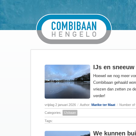
IJs en sneeuw
Hoewel we nog meer vors
Combibaan gehaald word
vriezen dan zetten ze d
verder!
vrijdag 2 januari 2026
/
Author:
Marike ter Maat
/
Number of 
Categories:
IJsbaan
Tags:
We kunnen bui