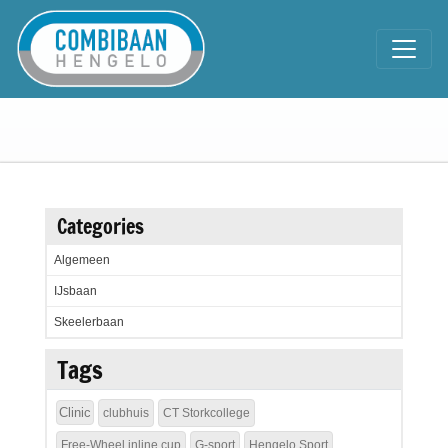
Categories
Algemeen
IJsbaan
Skeelerbaan
Tags
Clinic
clubhuis
CT Storkcollege
Free-Wheel inline cup
G-sport
Hengelo Sport