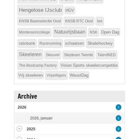
Hengelose IJsclub
HGV
KNSB Baanselectie Oost
KNSB RTC Oost
led
Natuurijsbaan
Open Dag
Montessoricollege
NSK
Skatehockey
schaatsen
rabobank
Racerunning
Skeeleren
Skeuvel
Stepteam Twente
TalentNED
Vision Sports skeelercompetitie
The Bootcamp Factory
Vrij skeeleren
WeustDag
Vrijwilligers
Archive
2026
1
2026, januari
1
2025
2