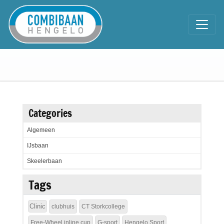
Categories
Algemeen
IJsbaan
Skeelerbaan
Tags
Clinic
clubhuis
CT Storkcollege
Free-Wheel inline cup
G-sport
Hengelo Sport