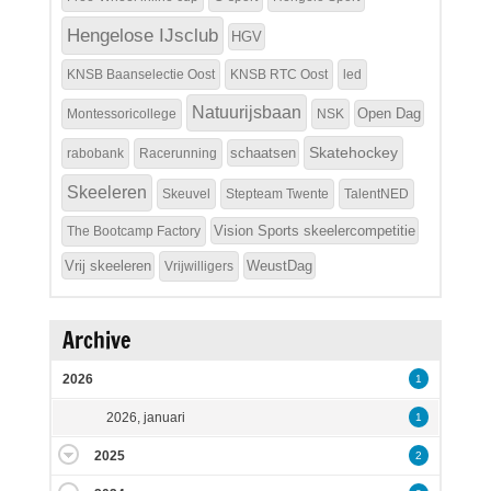
Hengelose IJsclub
HGV
KNSB Baanselectie Oost
KNSB RTC Oost
led
Natuurijsbaan
Open Dag
Montessoricollege
NSK
Skatehockey
schaatsen
rabobank
Racerunning
Skeeleren
Skeuvel
Stepteam Twente
TalentNED
Vision Sports skeelercompetitie
The Bootcamp Factory
Vrij skeeleren
WeustDag
Vrijwilligers
Archive
2026
1
2026, januari
1
2025
2