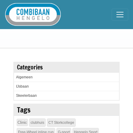
Categories
Algemeen
IJsbaan
Skeelerbaan
Tags
Clinic
clubhuis
CT Storkcollege
Free-Wheel inline cup
G-sport
Hengelo Sport