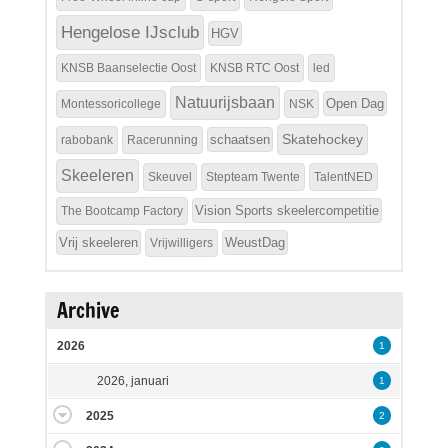
Hengelose IJsclub
HGV
KNSB Baanselectie Oost
KNSB RTC Oost
led
Natuurijsbaan
Open Dag
Montessoricollege
NSK
Skatehockey
schaatsen
rabobank
Racerunning
Skeeleren
Skeuvel
Stepteam Twente
TalentNED
Vision Sports skeelercompetitie
The Bootcamp Factory
Vrij skeeleren
WeustDag
Vrijwilligers
Archive
2026
1
2026, januari
1
2025
2