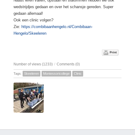
Naast leren vallen, opstaan en slalommen hebben we ook
wedstrijdjes gedaan en over het schansje gereden. Super
gedaan allemaal!
Ook een clinic volgen?
Zie:
https://combibaanhengelo.nl/Combibaan-
Hengelo/Skeeleren
Print
Number of views (1233)
/
Comments (0)
Tags:
Skeeleren
Montessoricollege
Clinic