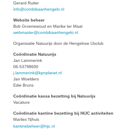
Gerard Ruiter
info@combibaanhengelo.nl
Website beheer
Bob Groenewoud en Marike ter Maat
webmaster@combibaanhengelo.nl
Organisatie Natuurijs door de Hengelose IJsclub
Coördinatie Natuurijs
Jan Lammerink
06-53798600
j.lammerink@kpnplanet.nl
Jan Woelders
Edie Bruns
Coördinatie kassa bezetting bij Natuurijs
Vacature
Coördinatie kantine bezetting bij HIJC activiteiten
Marlies
Tijhuis
kantinebeheer@hijc.nl