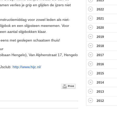
2023
men verlies je grip en glijden de ijzers niet
2022
2021
structiemiddag voor zowel leden als niet-
slijpbok en een slijpsteen meenemen. Voor
2020
een aantal slijpbokken klaar.
2019
 eens met geslepen schaatsen thuis!
2018
ur
ibaan Hengelo), Van Alphenstraat 17, Hengelo
2017
2016
IJsclub:
http://www.hijc.nl/
2015
2014
Print
2013
2012