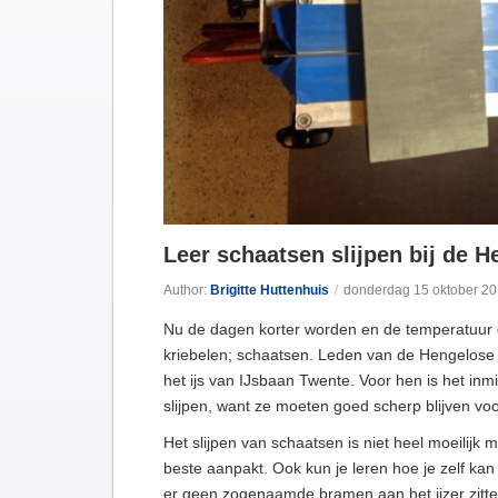
Leer schaatsen slijpen bij de H
Author:
Brigitte Huttenhuis
/
donderdag 15 oktober 2
Nu de dagen korter worden en de temperatuur d
kriebelen; schaatsen. Leden van de Hengelose 
het ijs van IJsbaan Twente. Voor hen is het in
slijpen, want ze moeten goed scherp blijven voo
Het slijpen van schaatsen is niet heel moeilijk 
beste aanpakt. Ook kun je leren hoe je zelf kan
er geen zogenaamde bramen aan het ijzer zitten.