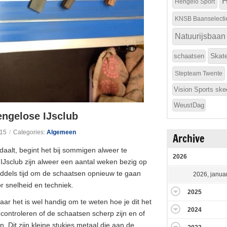
H
Hengelo Sport
KNSB Baanselecti
Natuurijsbaan
Skat
schaatsen
Stepteam Twente
Vision Sports ske
WeustDag
engelose IJsclub
015
/
Categories:
Algemeen
Archive
aalt, begint het bij sommigen alweer te
2026
IJsclub zijn alweer een aantal weken bezig op
middels tijd om de schaatsen opnieuw te gaan
2026, januar
r snelheid en techniek.
2025
maar het is wel handig om te weten hoe je dit het
2024
 controleren of de schaatsen scherp zijn en of
 Dit zijn kleine stukjes metaal die aan de