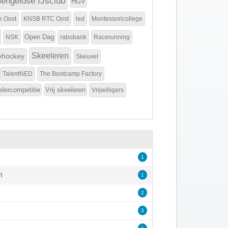
engelose IJsclub
HGV
e Oost
KNSB RTC Oost
led
Montessoricollege
Open Dag
NSK
rabobank
Racerunning
Skeeleren
ehockey
Skeuvel
TalentNED
The Bootcamp Factory
elercompetitie
Vrij skeeleren
Vrijwilligers
1
i
1
2
3