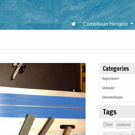
Combibaan Hengelo
Categories
Algemeen
IJsbaan
Skeelerbaan
Tags
Clinic
clubhuis