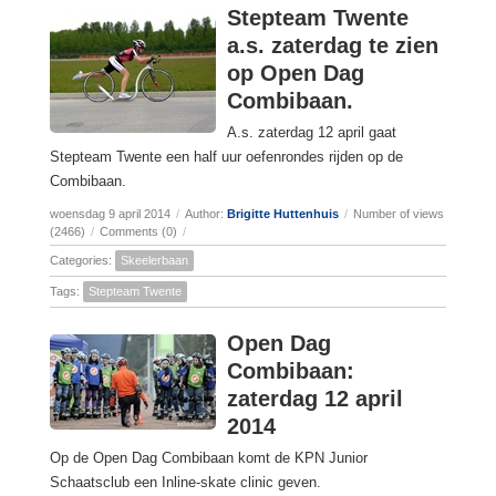
Stepteam Twente
a.s. zaterdag te zien
op Open Dag
Combibaan.
A.s. zaterdag 12 april gaat
Stepteam Twente een half uur oefenrondes rijden op de
Combibaan.
woensdag 9 april 2014
/
Author:
Brigitte Huttenhuis
/
Number of views
(2466)
/
Comments (0)
/
Categories:
Skeelerbaan
Tags:
Stepteam Twente
Open Dag
Combibaan:
zaterdag 12 april
2014
Op de Open Dag Combibaan komt de KPN Junior
Schaatsclub een Inline-skate clinic geven.