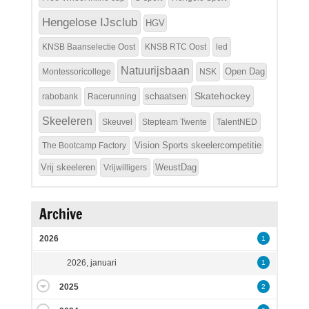
Hengelose IJsclub
HGV
KNSB Baanselectie Oost
KNSB RTC Oost
led
Natuurijsbaan
Open Dag
Montessoricollege
NSK
Skatehockey
schaatsen
rabobank
Racerunning
Skeeleren
Skeuvel
Stepteam Twente
TalentNED
Vision Sports skeelercompetitie
The Bootcamp Factory
Vrij skeeleren
WeustDag
Vrijwilligers
Archive
2026
1
2026, januari
1
2025
2