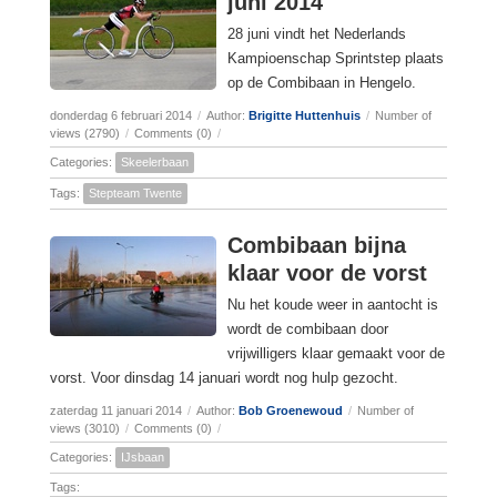
juni 2014
28 juni vindt het Nederlands
Kampioenschap Sprintstep plaats
op de Combibaan in Hengelo.
donderdag 6 februari 2014
/
Author:
Brigitte Huttenhuis
/
Number of
views (2790)
/
Comments (0)
/
Categories:
Skeelerbaan
Tags:
Stepteam Twente
Combibaan bijna
klaar voor de vorst
Nu het koude weer in aantocht is
wordt de combibaan door
vrijwilligers klaar gemaakt voor de
vorst. Voor dinsdag 14 januari wordt nog hulp gezocht.
zaterdag 11 januari 2014
/
Author:
Bob Groenewoud
/
Number of
views (3010)
/
Comments (0)
/
Categories:
IJsbaan
Tags: