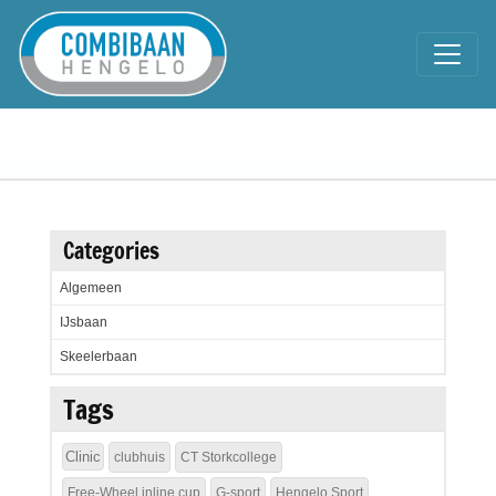
Categories
Algemeen
IJsbaan
Skeelerbaan
Tags
Clinic
clubhuis
CT Storkcollege
Free-Wheel inline cup
G-sport
Hengelo Sport