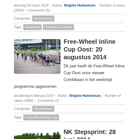
dinsdag 18 maart 2014
/
Author:
Brigitte Huttenhuis
/
Number of views
(2555)
/
Comments (0)
/
Categories:
Skeelerbaan
Tags:
Skeeleren
Hengelose IJsclub
Free-Wheel Inline
Cup Oost: 20
augustus 2014
Dit jaar heeft de Free-Wheel Inline
Cup Oost onze nieuwe
Combibaan in het wedstrijd
programma opgenomen.
donderdag 6 februari 2014
/
Author:
Brigitte Huttenhuis
/
Number of
views (2886)
/
Comments (0)
/
Categories:
Skeelerbaan
Tags:
Free-Wheel inline cup
NK Stepsprint: 28