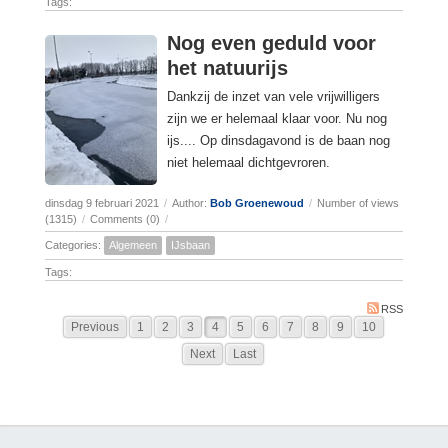
Tags:
Nog even geduld voor
het natuurijs
Dankzij de inzet van vele vrijwilligers
zijn we er helemaal klaar voor. Nu nog
ijs.... Op dinsdagavond is de baan nog
niet helemaal dichtgevroren.
dinsdag 9 februari 2021
/
Author:
Bob Groenewoud
/
Number of views
(1315)
/
Comments (0)
/
Categories:
Algemeen
IJsbaan
Tags:
RSS
Previous
1
2
3
4
5
6
7
8
9
10
Next
Last