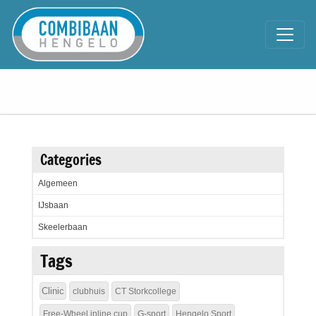
Categories
Algemeen
IJsbaan
Skeelerbaan
Tags
Clinic
clubhuis
CT Storkcollege
Free-Wheel inline cup
G-sport
Hengelo Sport