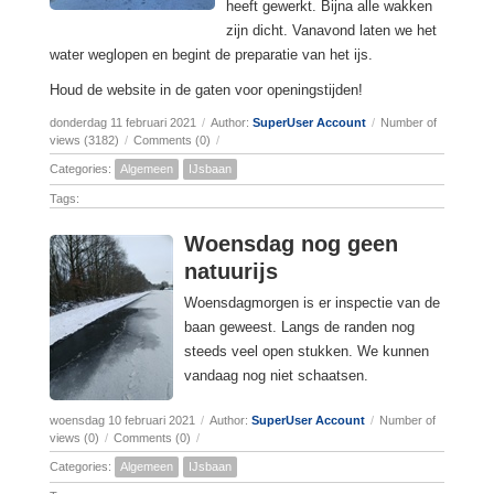
heeft gewerkt. Bijna alle wakken
zijn dicht. Vanavond laten we het
water weglopen en begint de preparatie van het ijs.
Houd de website in de gaten voor openingstijden!
donderdag 11 februari 2021
/
Author:
SuperUser Account
/
Number of
views (3182)
/
Comments (0)
/
Categories:
Algemeen
IJsbaan
Tags:
Woensdag nog geen
natuurijs
Woensdagmorgen is er inspectie van de
baan geweest. Langs de randen nog
steeds veel open stukken. We kunnen
vandaag nog niet schaatsen.
woensdag 10 februari 2021
/
Author:
SuperUser Account
/
Number of
views (0)
/
Comments (0)
/
Categories:
Algemeen
IJsbaan