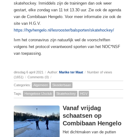
skatehockey. Inmiddels zijn de trainingen dan ook weer
gestart, elke zondag van 11 tot 13.30 uur. Zie ook de agenda
van de Combibaan Hengelo. Voor meer informatie zie ook de
site van H.G.V.
https://hgvhengelo.nl/lesrooster/balsporten/skatehockey/
Ivm het coronavirus zijn natuurlijk wel de voorschriften
volgens het protocol verantwoord sporten van het NOC*NSF
van toepassing.
dinsdag 6 april 2021
/
Author:
Marike ter Maat
/
Number of views
(1651)
/
Comments (0)
/
Categories:
Algemeen
Skeelerbaan
Tags:
Hengelose IJsclub
Skatehockey
HGV
Vanaf vrijdag
schaatsen op
Combibaan Hengelo
Het dichtmaken van de putten