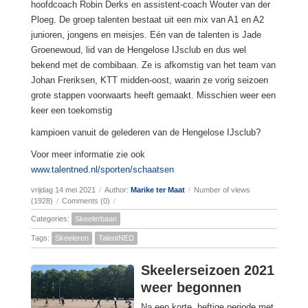
hoofdcoach Robin Derks en assistent-coach Wouter van der
Ploeg. De groep talenten bestaat uit een mix van A1 en A2
junioren, jongens en meisjes. Eén van de talenten is Jade
Groenewoud, lid van de Hengelose IJsclub en dus wel
bekend met de combibaan. Ze is afkomstig van het team van
Johan Freriksen, KTT midden-oost, waarin ze vorig seizoen
grote stappen voorwaarts heeft gemaakt. Misschien weer een
keer een toekomstig
kampioen vanuit de gelederen van de Hengelose IJsclub?
Voor meer informatie zie ook
www.talentned.nl/sporten/schaatsen
vrijdag 14 mei 2021
/
Author:
Marike ter Maat
/
Number of views
(1928)
/
Comments (0)
/
Categories:
Skeelerbaan
Tags:
Skeeleren
TalentNED
Skeelerseizoen 2021
weer begonnen
Na een korte, heftige periode met