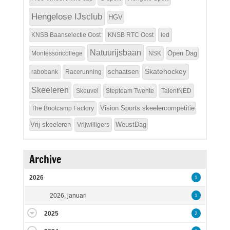
Hengelose IJsclub
HGV
KNSB Baanselectie Oost
KNSB RTC Oost
led
Natuurijsbaan
Open Dag
Montessoricollege
NSK
Skatehockey
schaatsen
rabobank
Racerunning
Skeeleren
Skeuvel
Stepteam Twente
TalentNED
Vision Sports skeelercompetitie
The Bootcamp Factory
Vrij skeeleren
WeustDag
Vrijwilligers
Archive
2026
1
2026, januari
1
2025
2